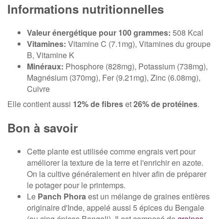
Informations nutritionnelles
Valeur énergétique pour 100 grammes:
508 Kcal
Vitamines:
Vitamine C (7.1mg), Vitamines du groupe
B, Vitamine K
Minéraux:
Phosphore (828mg), Potassium (738mg),
Magnésium (370mg), Fer (9.21mg), Zinc (6.08mg),
Cuivre
Elle contient aussi
12% de fibres
et
26% de protéines
.
Bon à savoir
Cette plante est utilisée comme engrais vert pour
améliorer la texture de la terre et l'enrichir en azote.
On la cultive généralement en hiver afin de préparer
le potager pour le printemps.
Le
Panch Phora
est un mélange de graines entières
originaire d'Inde, appelé aussi 5 épices du Bengale
(ou cinq épices Bengali). Il est composé de
graines