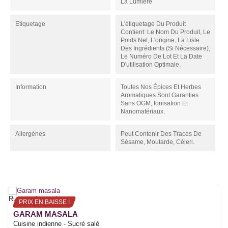
La Lumière
Etiquetage
L'étiquetage Du Produit
Contient: Le Nom Du Produit, Le
Poids Net, L'origine, La Liste
Des Ingrédients (si Nécessaire),
Le Numéro De Lot Et La Date
D'utilisation Optimale.
Information
Toutes Nos Épices Et Herbes
Aromatiques Sont Garanties
Sans OGM, Ionisation Et
Nanomatériaux.
Allergènes
Peut Contenir Des Traces De
Sésame, Moutarde, Céleri.
Rupture de stock
PRIX EN BAISSE !
GARAM MASALA
Cuisine indienne - Sucré salé