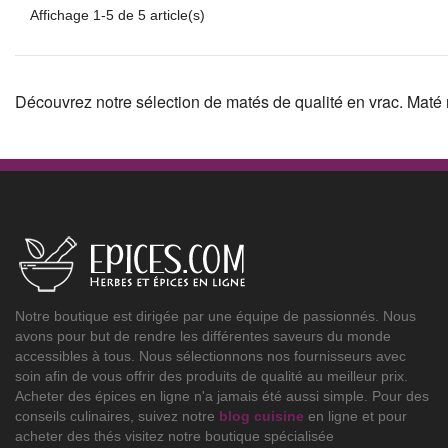
Affichage 1-5 de 5 article(s)
Découvrez notre sélection de matés de qualité en vrac. Maté 
Notre boutique est dirigée par une équipe de passionnés. Nous
avons pour but de rendre les différentes saveurs du monde
accessibles à tous. Nous sélectionnons nos fournisseurs avec
soin afin de vous offrir des produits de qualité au meilleur prix.
Acheter des épices en ligne n'a jamais été aussi simple. Pour des
conseils culinaires, suivez notre
blog cuisine
en ligne et pour
acheter des thés visitez notre boutique spécialisée