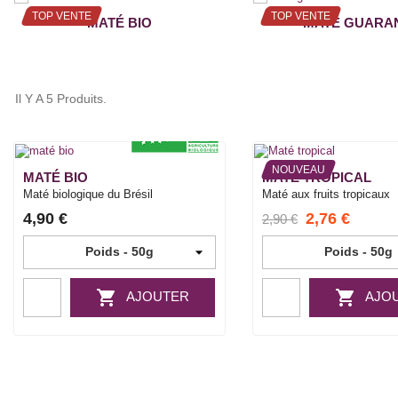
TOP VENTE
TOP VENTE
MATÉ BIO
MATÉ GUARA
Il Y A 5 Produits.
NOUVEAU
MATÉ BIO
MATÉ TROPICAL
Maté biologique du Brésil
Maté aux fruits tropicaux
4,90 €
2,76 €
2,90 €


AJOUTER
AJO