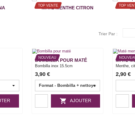
TOP VENTE
TOP VEN
NA
MATÉ MENTHE CITRON
M
Trier Par :
NOUVEAU
NOUVEA
BOMBILLA POUR MATÉ
MATÉ M
Bombilla inox 15.5cm
Menthe, cit
3,90 €
2,90 €

UTER
AJOUTER