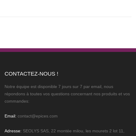
CONTACTEZ-NOUS !
Notre équipe est disponible 7 jours sur 7 par email, nous
répondons à toutes vos questions concernant nos produits et vos
commandes:
Email:
contact@epices.com
Adresse:
SEOLYS SAS, 22 montée milou, les mourets 2 lot 11,