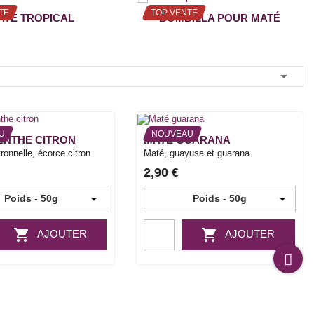
TE
TOP VENTE
ATÉ TROPICAL
BOMBILLA POUR MATÉ

U
NOUVEAU
ENTHE CITRON
MATÉ GUARANA
ronnelle, écorce citron
Maté, guayusa et guarana
2,90 €


AJOUTER
AJOUTER