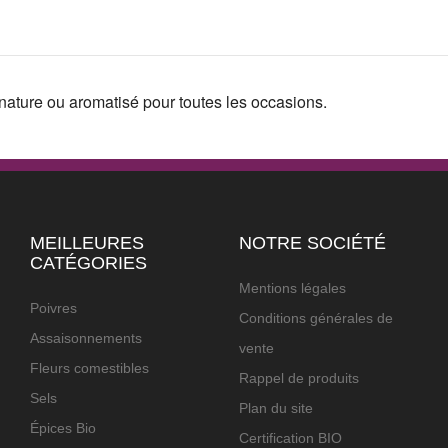
nature ou aromatisé pour toutes les occasions.
MEILLEURES
NOTRE SOCIÉTÉ
CATÉGORIES
Mentions légales
Poivres
Conditions générales de
Assaisonnements
vente
Fleurs comestibles
Rappel de produits
Sels
Plan du site
Épices Bio
Certification BIO