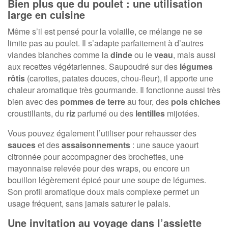
Bien plus que du poulet : une utilisation
large en cuisine
Même s’il est pensé pour la volaille, ce mélange ne se
limite pas au poulet. Il s’adapte parfaitement à d’autres
viandes blanches comme la
dinde
ou le
veau
, mais aussi
aux recettes végétariennes. Saupoudré sur des
légumes
rôtis
(carottes, patates douces, chou-fleur), il apporte une
chaleur aromatique très gourmande. Il fonctionne aussi très
bien avec des
pommes de terre
au four, des
pois chiches
croustillants, du
riz
parfumé ou des
lentilles
mijotées.
Vous pouvez également l’utiliser pour rehausser des
sauces
et des
assaisonnements
: une sauce yaourt
citronnée pour accompagner des brochettes, une
mayonnaise relevée pour des wraps, ou encore un
bouillon légèrement épicé pour une soupe de légumes.
Son profil aromatique doux mais complexe permet un
usage fréquent, sans jamais saturer le palais.
Une invitation au voyage dans l’assiette