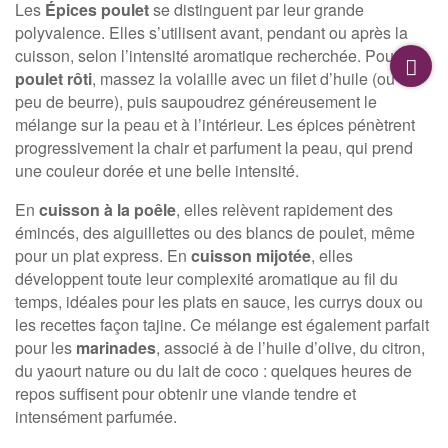
Les
Épices poulet
se distinguent par leur grande
polyvalence. Elles s’utilisent avant, pendant ou après la
cuisson, selon l’intensité aromatique recherchée. Pour un
poulet rôti
, massez la volaille avec un filet d’huile (ou un
peu de beurre), puis saupoudrez généreusement le
mélange sur la peau et à l’intérieur. Les épices pénètrent
progressivement la chair et parfument la peau, qui prend
une couleur dorée et une belle intensité.
En
cuisson à la poêle
, elles relèvent rapidement des
émincés, des aiguillettes ou des blancs de poulet, même
pour un plat express. En
cuisson mijotée
, elles
développent toute leur complexité aromatique au fil du
temps, idéales pour les plats en sauce, les currys doux ou
les recettes façon tajine. Ce mélange est également parfait
pour les
marinades
, associé à de l’huile d’olive, du citron,
du yaourt nature ou du lait de coco : quelques heures de
repos suffisent pour obtenir une viande tendre et
intensément parfumée.