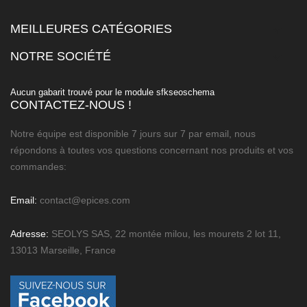
MEILLEURES CATÉGORIES

NOTRE SOCIÉTÉ

Aucun gabarit trouvé pour le module sfkseoschema
CONTACTEZ-NOUS !
Notre équipe est disponible 7 jours sur 7 par email, nous
répondons à toutes vos questions concernant nos produits et vos
commandes:
Email:
contact@epices.com
Adresse:
SEOLYS SAS, 22 montée milou, les mourets 2 lot 11,
13013 Marseille, France