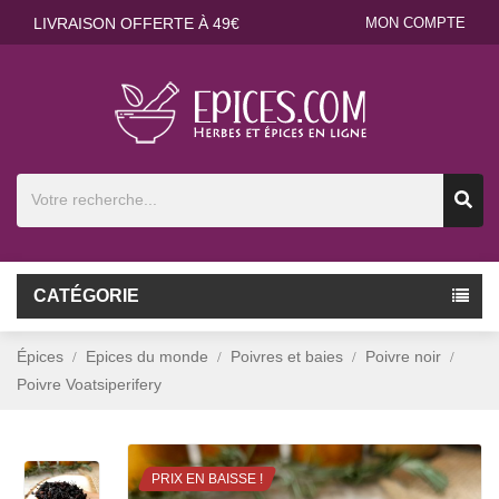
LIVRAISON OFFERTE À 49€
MON COMPTE
CATÉGORIE
Épices
Epices du monde
Poivres et baies
Poivre noir
Poivre Voatsiperifery
PRIX EN BAISSE !