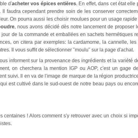
ble d'
acheter vos épices entières
. En effet, dans cet état elle
. Il faudra cependant prendre soin de les conserver correctem
leur. On pourra aussi les choisir moulues pour un usage rapide e
poudre
, nous avons décidé dès notre lancement de proposer 
le jour de la commande et emballées en sachets hermétiques r
ces, on citera par exemples: la cardamome, la cannelle, le
tres. Il vous suffit de sélectionner "moulu" sur la page d'achat.
s informent sur la provenance des ingrédients et la variété de
iment, on cherchera la mention IGP ou AOP, c'est un gage de
t suivi. Il en va de l'image de marque de la région productrice
qui est cultivé dans le sud-ouest de notre beau pays ou encor
es centaines ! Alors comment s'y retrouver avec un choix si imp
istes.