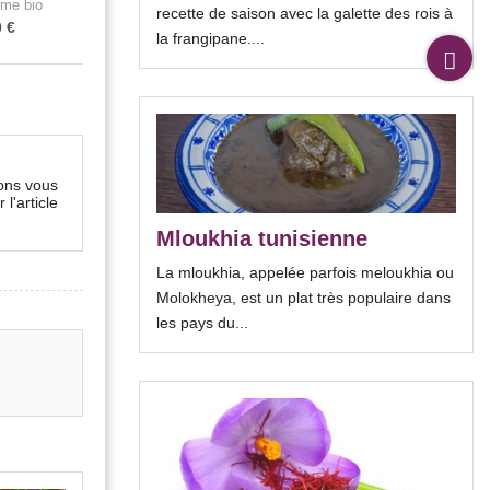
me bio
Clou de girofle bio
Bâton cannelle
recette de saison avec la galette des rois à
0 €
2,90 €
2,90 €
la frangipane....
lons vous
l'article
Mloukhia tunisienne
La mloukhia, appelée parfois meloukhia ou
Molokheya, est un plat très populaire dans
les pays du...