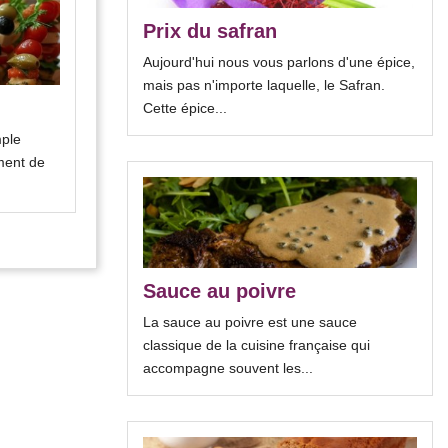
Prix du safran
Aujourd'hui nous vous parlons d'une épice,
mais pas n'importe laquelle, le Safran.
Bienfaits des graines de courge
Cette épice...
mple
Longtemps considérées comme un
ment de
simple déchet issu de la préparation
culinaire, les graines de...
Sauce au poivre
La sauce au poivre est une sauce
classique de la cuisine française qui
accompagne souvent les...