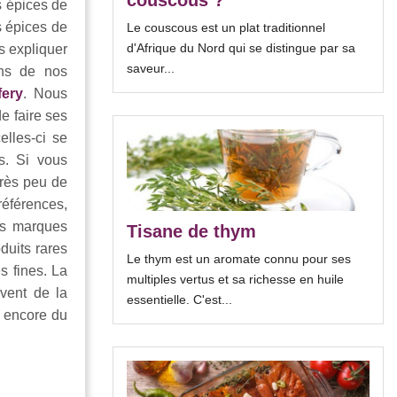
couscous ?
s épices de
s épices de
Le couscous est un plat traditionnel
d'Afrique du Nord qui se distingue par sa
s expliquer
saveur...
uns de nos
fery
. Nous
e faire ses
elles-ci se
s. Si vous
très peu de
références,
les marques
Tisane de thym
duits rares
Le thym est un aromate connu pour ses
s fines. La
multiples vertus et sa richesse en huile
vent de la
essentielle. C'est...
u encore du