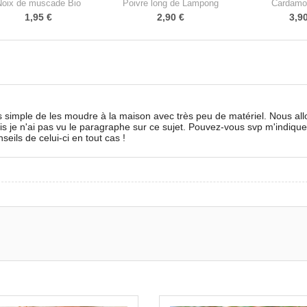
Noix de muscade Bio
Poivre long de Lampong
Cardamo
1,95 €
2,90 €
3,9
très simple de les moudre à la maison avec très peu de matériel. Nous al
is je n'ai pas vu le paragraphe sur ce sujet. Pouvez-vous svp m'indiquer 
eils de celui-ci en tout cas !