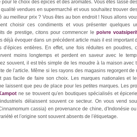
pour le choix des épices et des aromates. Vous êtes lassé de
e qualité vendues en supermarché et vous souhaitez trouver de
té au meilleur prix ? Vous êtes au bon endroit ! Nous allons vou
nt choisir ces condiments et vous présenter quelques 
its de prestige, citons pour commencer le
poivre voatsiperi
s déjà évoquer dans un précédent article mais il est important d
s d'épices entières. En effet, une fois réduites en poudres, c
rvent moins longtemps et perdent en saveur avec le temp
nez souvent, il est très simple de les moudre à la maison avec 
te de l'article. Même si les rayons des magasins regorgent de 
t pas facile de faire son choix. Les marques nationales et 
e laissent que peu de place pour les petites marques. Les pro
 Kampot
ne se trouvent qu'en boutiques spécialisés et épicerie
industriels délaissent souvent ce secteur. On vous vend sou
lle (Cinnamomum cassia) en provenance de chine, d'Indonésie o
ariété et l'origine sont souvent absents de l'étiquetage.