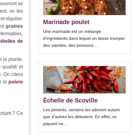
 pourront se
ent, on les
t régulier.
Marinade poulet
les
graines
Une marinade est un mélange
efermables.
d'ingrédients dans lequel on laisse tremper
s
étoiles de
des viandes, des poissons...
 la plante.
 qualité et
. On citera
e le
poivre
Échelle de Scoville
Les piments, certains les adorent autant
ortant ? Ce
que d'autres les détestent. En effet, ce
piquant ne...