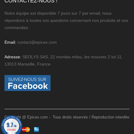
CONTACTEZ-NOUS !
Notre équipe est disponible 7 jours sur 7 par email, nous
répondons à toutes vos questions concernant nos produits et vos
commandes:
Email:
contact@epices.com
Adresse:
SEOLYS SAS, 22 montée milou, les mourets 2 lot 11,
13013 Marseille, France
Copyright @ Epices.com - Tous droits réservés / Reproduction interdite
9.7
/10
2750 AVIS