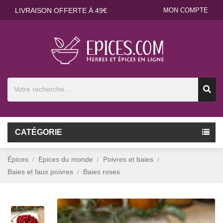
LIVRAISON OFFERTE À 49€
MON COMPTE
CATÉGORIE
Épices
Epices du monde
Poivres et baies
Baies et faux poivres
Baies roses