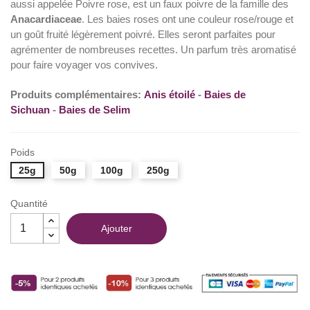
aussi appelée Poivre rose, est un faux poivre de la famille des
(28 avis)
Anacardiaceae
. Les baies roses ont une couleur rose/rouge et
un goût fruité légèrement poivré. Elles seront parfaites pour
agrémenter de nombreuses recettes. Un parfum très aromatisé
pour faire voyager vos convives.
Produits complémentaires:
Anis étoilé
-
Baies de
Sichuan
-
Baies de Selim
Poids
25g
50g
100g
250g
Quantité
Ajouter