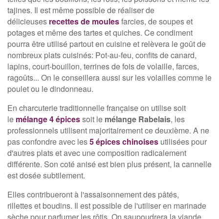
tajines. Il est même possible de réaliser de
délicieuses
recettes de moules
farcies, de soupes et
potages et même des tartes et quiches. Ce condiment
pourra être utilisé partout en cuisine et relèvera le goût de
nombreux plats cuisinés: Pot-au-feu, confits de canard,
lapins, court-bouillon, terrines de fois de volaille, farces,
ragoûts... On le conseillera aussi sur les volailles comme le
poulet ou le dindonneau.
En charcuterie traditionnelle française on utilise soit
le
mélange 4 épices
soit le
mélange Rabelais
, les
professionnels utilisent majoritairement ce deuxième. A ne
pas confondre avec les
5 épices chinoises
utilisées pour
d'autres plats et avec une composition radicalement
différente. Son coté anisé est bien plus présent, la cannelle
est dosée subtilement.
Elles contribueront à l'assaisonnement des pâtés,
rillettes et boudins. Il est possible de l'utiliser en marinade
sèche pour parfumer les rôtis. On saupoudrera la viande