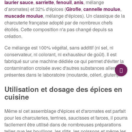
laurier sauce
,
sarriette
,
fenouil
,
anis
, mélange
d’aromates) et 32% d'épices (
Girofle
,
cannelle moulue
,
muscade moulue
, mélange d'épices). Un classique de la
charcuterie française adopté par de nombreux chefs
étoilés. Cette composition n'a pas changé depuis sa
création.
Ce mélange est 100% végétal, sans additif (ni sel, ni
conservateur, ni colorant, ni exhausteur de goût). Il est
fabriqué sur une machine dédiée ce qui permet d'éviter la
contamination croisée avec d'autres substances allergènes
présentes dans le laboratoire (moutarde, céleri, gluten).
Utilisation et dosage des épices en
cuisine
Même si cet assemblage d'épices et d'aromates est parfait
pour les charcuteries, terrines, saucisses et farces, il pourra
facilement être utilisé dans de nombreuses préparations
telles que les bouillons, les rôtis, les poissons et même les