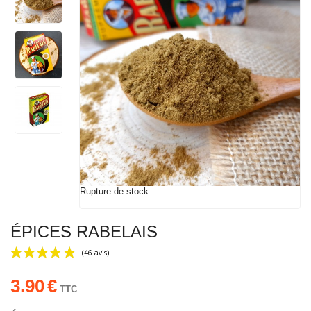
Rupture de stock
ÉPICES RABELAIS
3.90
€
TTC