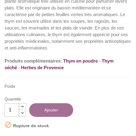
plante aromatique très utilisée en cuisine pour parfumer divers
plats. Elle est originaire du bassin méditerranéen et se
(5 avis)
caractérise par de petites feuilles vertes très aromatiques. Le
thym est souvent utilisé dans les soupes, les ragoûts, les
sauces, les marinades et les plats de viande. En plus de ses
utilisations culinaires, le thym est également apprécié pour ses
propriétés médicinales, notamment ses propriétés antiseptiques
et anti-inflammatoires.
Produits complémentaires:
Thym en poudre
-
Thym
séché
-
Herbes de Provence
Poids
Quantité
Ajouter

Rupture de stock