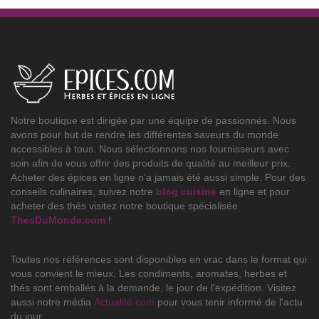
Notre boutique est dirigée par une équipe de passionnés. Nous
avons pour but de rendre les différentes saveurs du monde
accessibles à tous. Nous sélectionnons nos fournisseurs avec
soin afin de vous offrir des produits de qualité au meilleur prix.
Acheter des épices en ligne n'a jamais été aussi simple. Pour des
conseils culinaires, suivez notre
blog cuisine
en ligne et pour
acheter des thés visitez notre boutique spécialisée
ThesDuMonde.com
!
Toutes nos références sont disponibles en vrac dans le format qui
vous convient le mieux. Les condiments, aromates, herbes et
thés sont emballés à la demande, le jour de l'expédition. Visitez
aussi notre média
Actualité.com
pour vous tenir informé de l'actu
du jour.