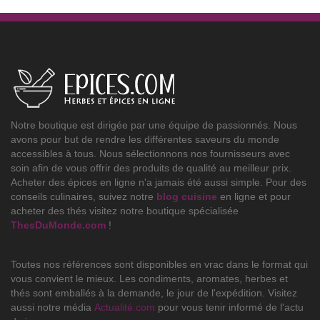
Notre boutique est dirigée par une équipe de passionnés. Nous
avons pour but de rendre les différentes saveurs du monde
accessibles à tous. Nous sélectionnons nos fournisseurs avec
soin afin de vous offrir des produits de qualité au meilleur prix.
Acheter des épices en ligne n'a jamais été aussi simple. Pour des
conseils culinaires, suivez notre
blog cuisine
en ligne et pour
acheter des thés visitez notre boutique spécialisée
ThesDuMonde.com
!
Toutes nos références sont disponibles en vrac dans le format qui
vous convient le mieux. Les condiments, aromates, herbes et
thés sont emballés à la demande, le jour de l'expédition. Visitez
aussi notre média
Actualité.com
pour vous tenir informé de l'actu