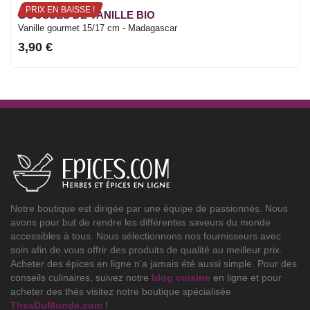
PRIX EN BAISSE !
GOUSSES DE VANILLE BIO
Vanille gourmet 15/17 cm - Madagascar
3,90 €
Notre boutique est dirigée par une équipe de passionnés. Nous
avons pour but de rendre les différentes saveurs du monde
accessibles à tous. Nous sélectionnons nos fournisseurs avec
soin afin de vous offrir des produits de qualité au meilleur prix.
Acheter des épices en ligne n'a jamais été aussi simple. Pour des
conseils culinaires, suivez notre
blog cuisine
en ligne et pour
acheter des thés visitez notre boutique spécialisée
ThesDuMonde.com
!