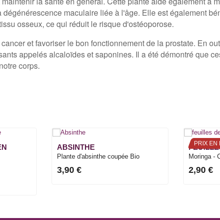
 maintenir la santé en général. Cette plante aide également à m
a dégénérescence maculaire liée à l'âge. Elle est également bén
issu osseux, ce qui réduit le risque d'ostéoporose.
u cancer et favoriser le bon fonctionnement de la prostate. En out
sants appelés alcaloïdes et saponines. Il a été démontré que ce
notre corps.
PRIX EN 
EN
ABSINTHE
FEUILL
Plante d'absinthe coupée Bio
Moringa - C
3,90 €
2,90 €