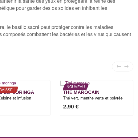
aintenir la santé des yeux en protégeant la rétine des
éfique pour garder des os solides en inhibant les
re, le basilic sacré peut protéger contre les maladies
s composés combattent les bactéries et les virus qui causent
NOUVEAU
BAISSE !
ES DE MORINGA
THÉ MAROCAIN
uisine et infusion
Thé vert, menthe verte et poivrée
2,90 €