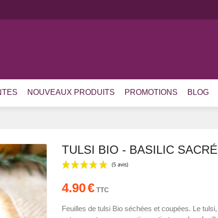
NTES
NOUVEAUX PRODUITS
PROMOTIONS
BLOG
TULSI BIO - BASILIC SACRÉ
4.90
€
TTC
(5 avis)
Feuilles de tulsi Bio séchées et coupées. Le tulsi