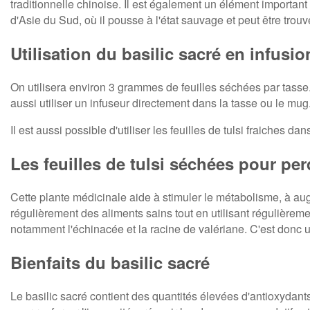
traditionnelle chinoise. Il est également un élément important
d'Asie du Sud, où il pousse à l'état sauvage et peut être trou
Utilisation du basilic sacré en infusio
On utilisera environ 3 grammes de feuilles séchées par tasse. 
aussi utiliser un infuseur directement dans la tasse ou le mu
Il est aussi possible d'utiliser les feuilles de tulsi fraiches 
Les feuilles de tulsi séchées pour pe
Cette plante médicinale aide à stimuler le métabolisme, à aug
régulièrement des aliments sains tout en utilisant régulièremen
notamment l'échinacée et la racine de valériane. C'est donc un
Bienfaits du basilic sacré
Le basilic sacré contient des quantités élevées d'antioxydan