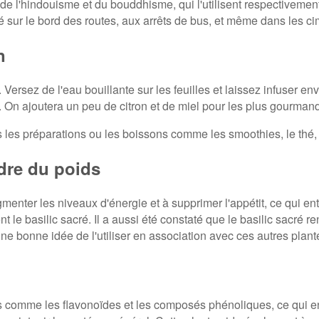
 de l'hindouisme et du bouddhisme, qui l'utilisent respectivement
vé sur le bord des routes, aux arrêts de bus, et même dans les ci
n
Versez de l'eau bouillante sur les feuilles et laissez infuser e
g. On ajoutera un peu de citron et de miel pour les plus gourman
dans les préparations ou les boissons comme les smoothies, le thé, 
rdre du poids
menter les niveaux d'énergie et à supprimer l'appétit, ce qui en
t le basilic sacré. Il a aussi été constaté que le basilic sacré r
e bonne idée de l'utiliser en association avec ces autres plante
ts comme les flavonoïdes et les composés phénoliques, ce qui en