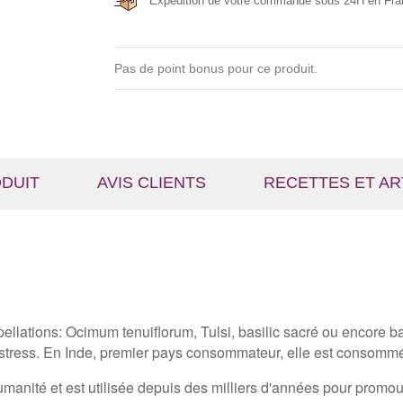
Expédition de votre commande sous 24H en Fra
Pas de point bonus pour ce produit.
ODUIT
AVIS CLIENTS
RECETTES ET AR
ellations: Ocimum tenuiflorum, Tulsi, basilic sacré ou encore bas
ress. En Inde, premier pays consommateur, elle est consommée en
manité et est utilisée depuis des milliers d'années pour promouv