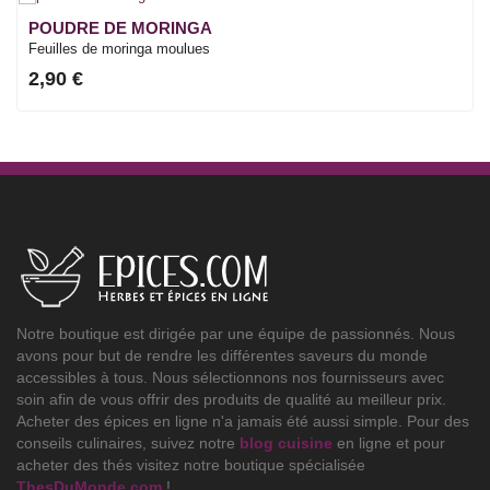
POUDRE DE MORINGA
Feuilles de moringa moulues
2,90 €
Notre boutique est dirigée par une équipe de passionnés. Nous
avons pour but de rendre les différentes saveurs du monde
accessibles à tous. Nous sélectionnons nos fournisseurs avec
soin afin de vous offrir des produits de qualité au meilleur prix.
Acheter des épices en ligne n'a jamais été aussi simple. Pour des
conseils culinaires, suivez notre
blog cuisine
en ligne et pour
acheter des thés visitez notre boutique spécialisée
ThesDuMonde.com
!