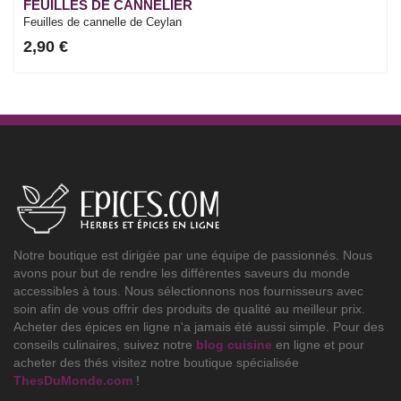
FEUILLES DE CANNELIER
Feuilles de cannelle de Ceylan
2,90 €
Notre boutique est dirigée par une équipe de passionnés. Nous
avons pour but de rendre les différentes saveurs du monde
accessibles à tous. Nous sélectionnons nos fournisseurs avec
soin afin de vous offrir des produits de qualité au meilleur prix.
Acheter des épices en ligne n'a jamais été aussi simple. Pour des
conseils culinaires, suivez notre
blog cuisine
en ligne et pour
acheter des thés visitez notre boutique spécialisée
ThesDuMonde.com
!