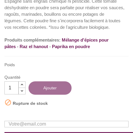
Espagne sans engrais chimique ni pesticide. Cette tomate
déshydratée en poudre sera parfaite pour réaliser vos sauces,
(5 avis)
ragoûts, marinades, bouillons ou encore potages de
légumes. Cette poudre fine s'incorporera facilement à toutes
vos recettes colorées. *Issu de l'agriculture biologique.
Produits complémentaires:
Mélange d'épices pour
pâtes
-
Raz el hanout
-
Paprika en poudre
Poids
Quantité
Ajouter

Rupture de stock