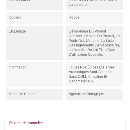
Conservation
A Conserver Au Sec À L'abri De
La Lumière
Couleur
Rouge
Etiquetage
L'étiquetage Du Produit
Contient: Le Nom Du Produit, Le
Poids Net, L'origine, La Liste
Des Ingrédients (si Nécessaire),
Le Numéro De Lot Et La Date
D'utilisation Optimale.
Information
Toutes Nos Épices Et Herbes
Aromatiques Sont Garanties
Sans OGM, Ionisation Et
Nanomatériaux.
Mode De Culture
Agriculture Biologique