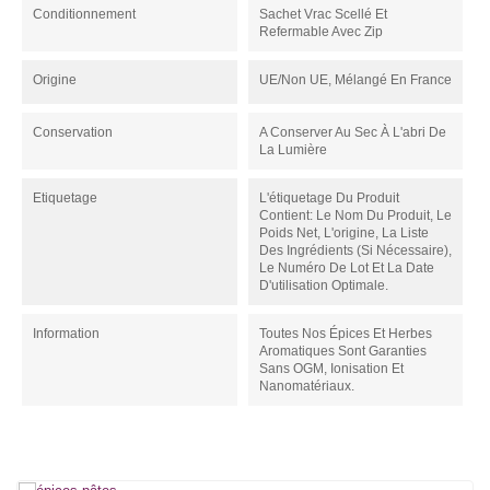
Conditionnement
Sachet Vrac Scellé Et
Refermable Avec Zip
Origine
UE/non UE, Mélangé En France
Conservation
A Conserver Au Sec À L'abri De
La Lumière
Etiquetage
L'étiquetage Du Produit
Contient: Le Nom Du Produit, Le
Poids Net, L'origine, La Liste
Des Ingrédients (si Nécessaire),
Le Numéro De Lot Et La Date
D'utilisation Optimale.
Information
Toutes Nos Épices Et Herbes
Aromatiques Sont Garanties
Sans OGM, Ionisation Et
Nanomatériaux.