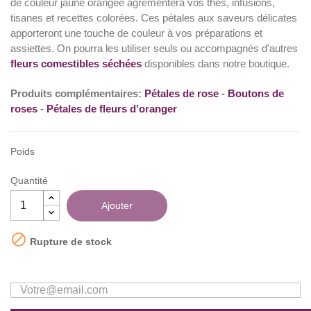
de couleur jaune orangée agrémentera vos thés, infusions,
tisanes et recettes colorées. Ces pétales aux saveurs délicates
(16 avis)
apporteront une touche de couleur à vos préparations et
assiettes. On pourra les utiliser seuls ou accompagnés d'autres
fleurs comestibles séchées
disponibles dans notre boutique.
Produits complémentaires:
Pétales de rose
-
Boutons de
roses
-
Pétales de fleurs d'oranger
Poids
Quantité
Ajouter

Rupture de stock