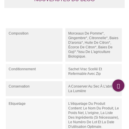
Composition
Morceaux De Pomme*,
Gingembre*, Citronnelle*, Baies
D'aronia*, Huile De Citron*,
Écorce De Citron*, Baies De
Goji*.*Issu De L'agriculture
Biologique.
Conditionnement
Sachet Vrac Scellé Et
Refermable Avec Zip
Conservation
A Conserver Au Sec À L'abri De
La Lumière
Etiquetage
L'étiquetage Du Produit
Contient: Le Nom Du Produit, Le
Poids Net, L'origine, La Liste
Des Ingrédients (si Nécessaire),
Le Numéro De Lot Et La Date
D'utilisation Optimale.