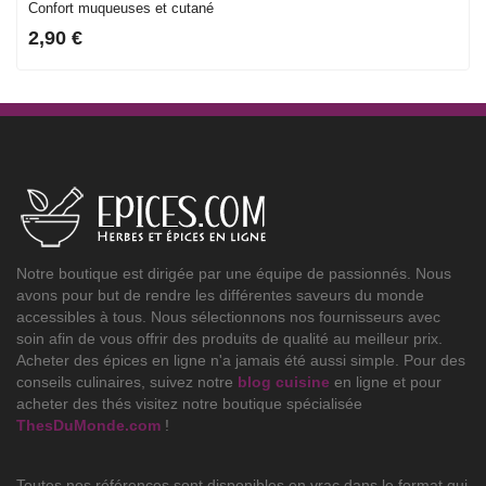
Confort muqueuses et cutané
2,90 €
Notre boutique est dirigée par une équipe de passionnés. Nous
avons pour but de rendre les différentes saveurs du monde
accessibles à tous. Nous sélectionnons nos fournisseurs avec
soin afin de vous offrir des produits de qualité au meilleur prix.
Acheter des épices en ligne n'a jamais été aussi simple. Pour des
conseils culinaires, suivez notre
blog cuisine
en ligne et pour
acheter des thés visitez notre boutique spécialisée
ThesDuMonde.com
!
Toutes nos références sont disponibles en vrac dans le format qui