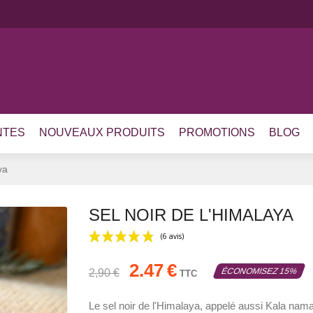
NTES
NOUVEAUX PRODUITS
PROMOTIONS
BLOG
ya
SEL NOIR DE L'HIMALAYA
2.47
€
ÉCONOMISEZ 15%
2,90 €
TTC
(6 avis)
Le sel noir de l'Himalaya, appelé aussi Kala namak