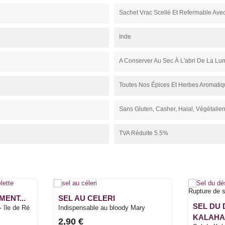
Sachet Vrac Scellé Et Refermable Avec
Inde
A Conserver Au Sec À L'abri De La Lu
Toutes Nos Épices Et Herbes Aromatiq
Sans Gluten, Casher, Halal, Végétalie
TVA Réduite 5.5%
Rupture de 
MENT...
SEL AU CELERI
SEL DU
- île de Ré
Indispensable au bloody Mary
KALAHA
2,90 €