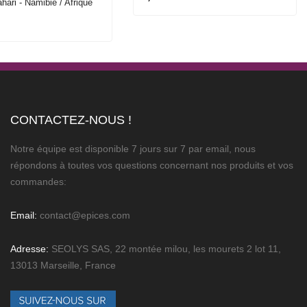
hari - Namibie / Afrique
CONTACTEZ-NOUS !
Notre équipe est disponible 7 jours sur 7 par email, nous
répondons à toutes vos questions concernant nos produits et vos
commandes:
Email:
contact@epices.com
Adresse:
SEOLYS SAS, 22 montée milou, les mourets 2 lot 11,
13013 Marseille, France