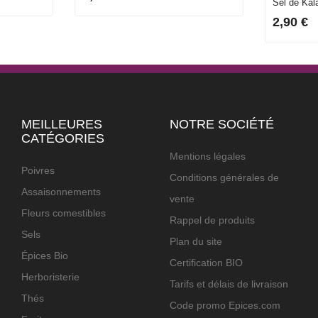
Sel de Kala
2,90 €
MEILLEURES
NOTRE SOCIÉTÉ
CATÉGORIES
Mentions légales
Poivres
Conditions générales de
Assaisonnements
vente
Fleurs comestibles
Rappel de produits
Sels
Plan du site
Épices Bio
Certification BIO
Herboristerie
Tarifs et délais de livraison
Thés
Code promo Epices.com