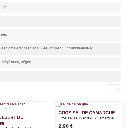
 Zip
mière
ues Sont Garanties Sans OGM, Ionisation Et Nanomatériaux.
n, Végétarien, Végan
stock
GROS SEL DE CAMARGUE
 DÉSERT DU
Gros sel saunier IGP - Camargue
RI
2,90 €