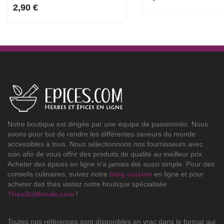
2,90 €
Notre boutique est dirigée par une équipe de passionnés. Nous
avons pour but de rendre les différentes saveurs du monde
accessibles à tous. Nous sélectionnons nos fournisseurs avec
soin afin de vous offrir des produits de qualité au meilleur prix.
Acheter des épices en ligne n'a jamais été aussi simple. Pour des
conseils culinaires, suivez notre
blog cuisine
en ligne et pour
acheter des thés visitez notre boutique spécialisée
ThesDuMonde.com
!
Toutes nos références sont disponibles en vrac dans le format qui