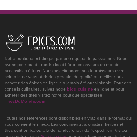
Notre boutique est dirigée par une équipe de passionnés. Nous
avons pour but de rendre les différentes saveurs du monde
accessibles à tous. Nous sélectionnons nos fournisseurs avec
soin afin de vous offrir des produits de qualité au meilleur prix.
Acheter des épices en ligne n'a jamais été aussi simple. Pour des
conseils culinaires, suivez notre
blog cuisine
en ligne et pour
acheter des thés visitez notre boutique spécialisée
ThesDuMonde.com
!
Toutes nos références sont disponibles en vrac dans le format qui
vous convient le mieux. Les condiments, aromates, herbes et
thés sont emballés à la demande, le jour de l'expédition. Visitez
aussi notre média
Actualité.com
pour vous tenir informé de l'actu