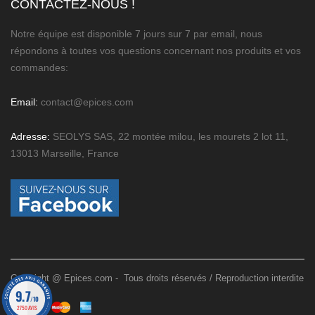
CONTACTEZ-NOUS !
Notre équipe est disponible 7 jours sur 7 par email, nous
répondons à toutes vos questions concernant nos produits et vos
commandes:
Email:
contact@epices.com
Adresse:
SEOLYS SAS, 22 montée milou, les mourets 2 lot 11,
13013 Marseille, France
Copyright @ Epices.com - Tous droits réservés / Reproduction interdite
9.7
/10
2750 AVIS