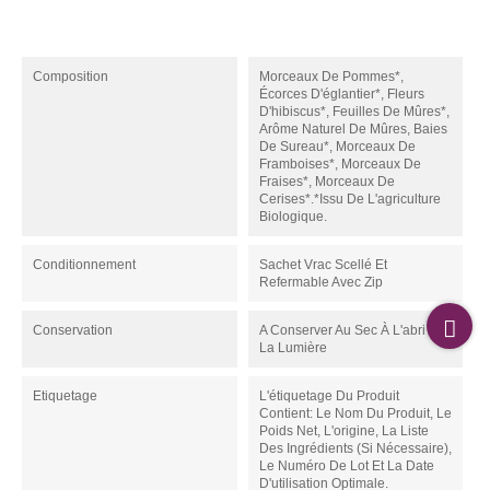
Composition
Morceaux De Pommes*,
Écorces D'églantier*, Fleurs
D'hibiscus*, Feuilles De Mûres*,
Arôme Naturel De Mûres, Baies
De Sureau*, Morceaux De
Framboises*, Morceaux De
Fraises*, Morceaux De
Cerises*.*Issu De L'agriculture
Biologique.
Conditionnement
Sachet Vrac Scellé Et
Refermable Avec Zip
Conservation
A Conserver Au Sec À L'abri De
La Lumière
Etiquetage
L'étiquetage Du Produit
Contient: Le Nom Du Produit, Le
Poids Net, L'origine, La Liste
Des Ingrédients (si Nécessaire),
Le Numéro De Lot Et La Date
D'utilisation Optimale.