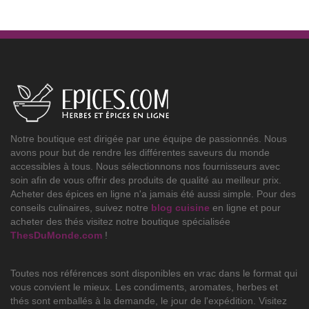
Notre boutique est dirigée par une équipe de passionnés. Nous
avons pour but de rendre les différentes saveurs du monde
accessibles à tous. Nous sélectionnons nos fournisseurs avec
soin afin de vous offrir des produits de qualité au meilleur prix.
Acheter des épices en ligne n'a jamais été aussi simple. Pour des
conseils culinaires, suivez notre
blog cuisine
en ligne et pour
acheter des thés visitez notre boutique spécialisée
ThesDuMonde.com
!
Toutes nos références sont disponibles en vrac dans le format qui
vous convient le mieux. Les condiments, aromates, herbes et
thés sont emballés à la demande, le jour de l'expédition. Visitez