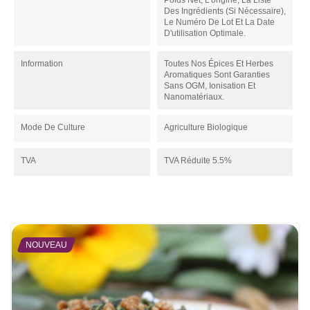
Poids Net, L'origine, La Liste
Des Ingrédients (si Nécessaire),
Le Numéro De Lot Et La Date
D'utilisation Optimale.
Information
Toutes Nos Épices Et Herbes
Aromatiques Sont Garanties
Sans OGM, Ionisation Et
Nanomatériaux.
Mode De Culture
Agriculture Biologique
TVA
TVA Réduite 5.5%
NOUVEAU