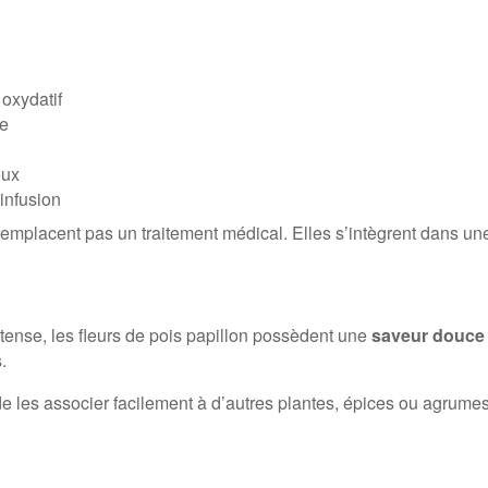
 oxydatif
le
eux
infusion
ne remplacent pas un traitement médical. Elles s’intègrent dans
ntense, les fleurs de pois papillon possèdent une
saveur douce 
.
 de les associer facilement à d’autres plantes, épices ou agrum