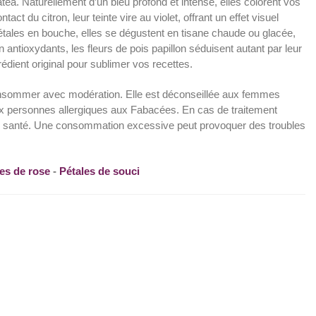
atea. Naturellement d’un bleu profond et intense, elles colorent vos
tact du citron, leur teinte vire au violet, offrant un effet visuel
tales en bouche, elles se dégustent en tisane chaude ou glacée,
antioxydants, les fleurs de pois papillon séduisent autant par leur
rédient original pour sublimer vos recettes.
consommer avec modération. Elle est déconseillée aux femmes
aux personnes allergiques aux Fabacées. En cas de traitement
e santé. Une consommation excessive peut provoquer des troubles
es de rose
-
Pétales de souci