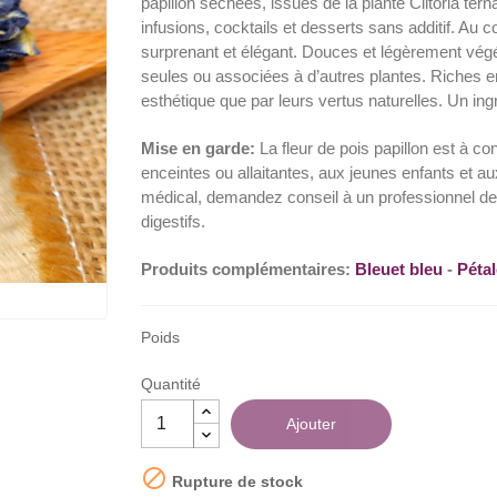
papillon séchées, issues de la plante Clitoria tern
infusions, cocktails et desserts sans additif. Au con
surprenant et élégant. Douces et légèrement végé
seules ou associées à d’autres plantes. Riches en 
esthétique que par leurs vertus naturelles. Un ing
Mise en garde:
La fleur de pois papillon est à 
enceintes ou allaitantes, aux jeunes enfants et 
médical, demandez conseil à un professionnel d
digestifs.
Produits complémentaires:
Bleuet bleu
-
Pétal
Poids
Quantité
Ajouter

Rupture de stock