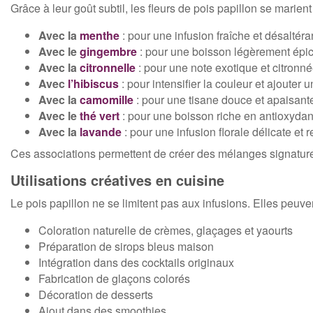
Grâce à leur goût subtil, les fleurs de pois papillon se mari
Avec la
menthe
: pour une infusion fraîche et désaltéra
Avec le
gingembre
: pour une boisson légèrement épic
Avec la
citronnelle
: pour une note exotique et citronné
Avec
l’hibiscus
: pour intensifier la couleur et ajouter 
Avec la
camomille
: pour une tisane douce et apaisant
Avec le
thé vert
: pour une boisson riche en antioxydan
Avec la
lavande
: pour une infusion florale délicate et r
Ces associations permettent de créer des mélanges signature
Utilisations créatives en cuisine
Le pois papillon ne se limitent pas aux infusions. Elles peuven
Coloration naturelle de crèmes, glaçages et yaourts
Préparation de sirops bleus maison
Intégration dans des cocktails originaux
Fabrication de glaçons colorés
Décoration de desserts
Ajout dans des smoothies