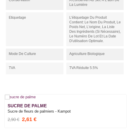
Conservation
A Conserver Au Sec À L'abri De
La Lumière
Etiquetage
L'étiquetage Du Produit
Contient: Le Nom Du Produit, Le
Poids Net, L'origine, La Liste
Des Ingrédients (si Nécessaire),
Le Numéro De Lot Et La Date
D'utilisation Optimale.
Mode De Culture
Agriculture Biologique
TVA
TVA Réduite 5.5%
SUCRE DE PALME
Sucre de fleurs de palmiers - Kampot
2,61 €
2,90 €