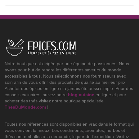
Notre boutique est dirigée par une équipe de passionnés. Nous
avons pour but de rendre les différentes saveurs du monde
accessibles à tous. Nous sélectionnons nos fournisseurs avec
soin afin de vous offrir des produits de qualité au meilleur prix.
Acheter des épices en ligne n'a jamais été aussi simple. Pour des
conseils culinaires, suivez notre
blog cuisine
en ligne et pour
acheter des thés visitez notre boutique spécialisée
ThesDuMonde.com
!
Toutes nos références sont disponibles en vrac dans le format qui
vous convient le mieux. Les condiments, aromates, herbes et
thés sont emballés à la demande, le jour de l'expédition. Visitez